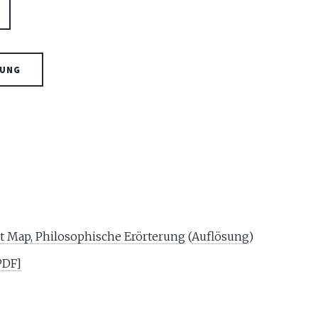
SUNG
t Map, Philosophische Erörterung
(
Auflösung
)
PDF]