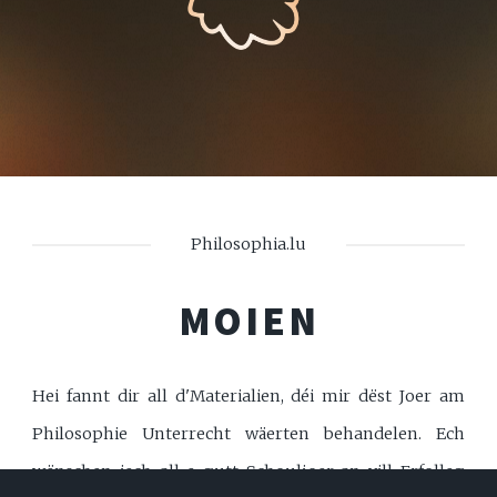
Philosophia.lu
MOIEN
Hei fannt dir all d'Materialien, déi mir dëst Joer am
Philosophie Unterrecht wäerten behandelen. Ech
wënschen iech all e gutt Schouljoer an vill Erfolleg